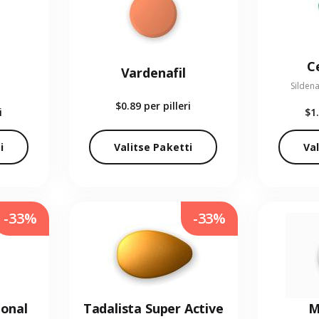
C
Vardenafil
Sildena
$0.89
per pilleri
i
$1
i
Valitse Paketti
Val
-33%
-33%
ional
Tadalista Super Active
M