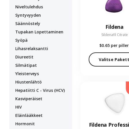
Niveltulehdus
Syntyvyyden
Säännöstely
Fildena
Tupakan Lopettaminen
Sildenafil Citrate
Syöpä
$0.65
per piller
Lihasrelaksantti
Diureetit
Valitse Pakett
Silmätipat
Yleisterveys
Hiustenlähtö
Hepatiitti C - Virus (HCV)
Kasviperäiset
HIV
Eläinlääkkeet
Hormonit
Fildena Profess