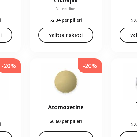
Champix
Varenicline
i
$2.34
per pilleri
$0
i
Valitse Paketti
Val
-20%
-20%
Atomoxetine
$0.60
per pilleri
i
$0