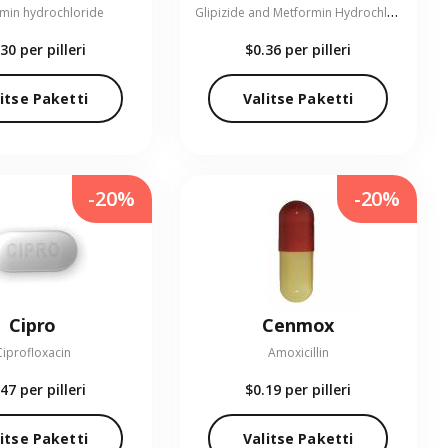
G
lipizide and Metformin Hydrochloride
min hydrochloride
.30
per pilleri
$0.36
per pilleri
itse Paketti
Valitse Paketti
-20%
-20%
Cipro
Cenmox
Ciprofloxacin
Amoxicillin
.47
per pilleri
$0.19
per pilleri
itse Paketti
Valitse Paketti