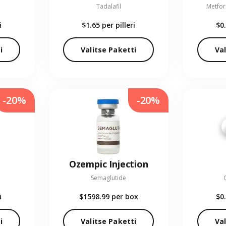
Tadalafil
Metfor
i
$1.65
per pilleri
$0
i
Valitse Paketti
Val
-20%
-20%
Ozempic Injection
Semaglutide
i
$1598.99
per box
$0
i
Valitse Paketti
Val