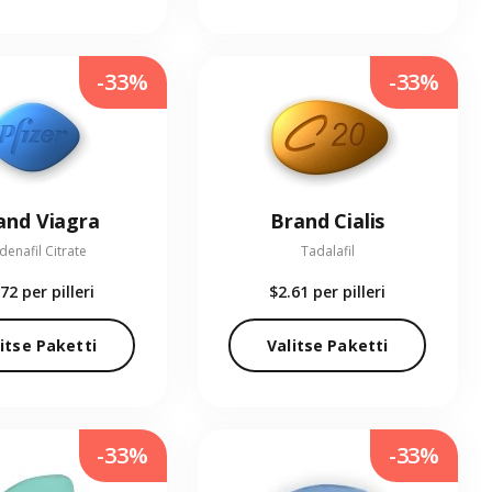
-33%
-33%
and Viagra
Brand Cialis
ldenafil Citrate
Tadalafil
.72
per pilleri
$2.61
per pilleri
itse Paketti
Valitse Paketti
-33%
-33%