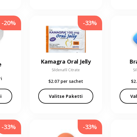
-20%
-33%
Kamagra Oral Jelly
Br
e
Sildenafil Citrate
Si
ri
$2.07
per sachet
$2
i
Valitse Paketti
Val
-33%
-33%