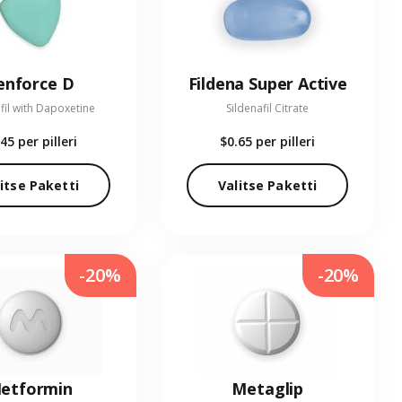
enforce D
Fildena Super Active
fil with Dapoxetine
Sildenafil Citrate
.45
per pilleri
$0.65
per pilleri
itse Paketti
Valitse Paketti
-20%
-20%
etformin
Metaglip