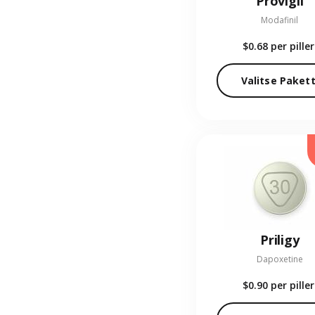
Provigil
Modafinil
$0.68
per piller
Valitse Pakett
Priligy
Dapoxetine
$0.90
per piller