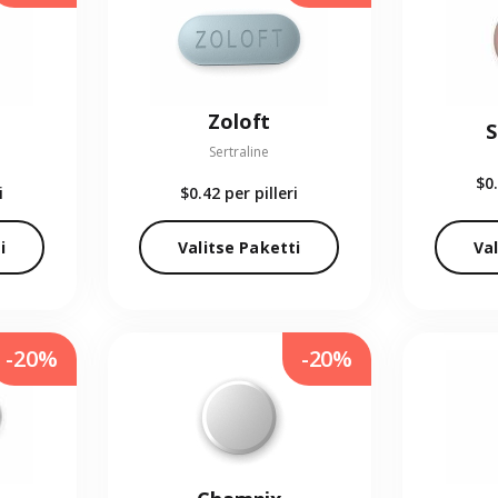
Zoloft
S
Sertraline
$0
i
$0.42
per pilleri
i
Valitse Paketti
Val
-20%
-20%