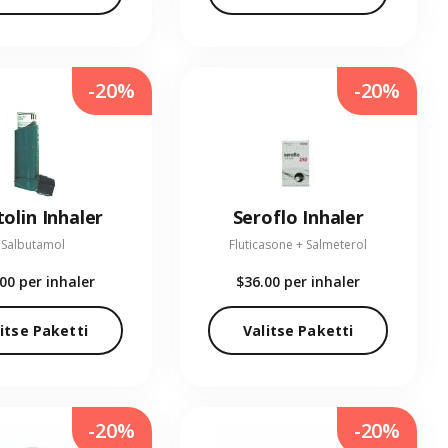
-20%
-20%
olin Inhaler
Seroflo Inhaler
Salbutamol
Fluticasone + Salmeterol
.00
per inhaler
$36.00
per inhaler
itse Paketti
Valitse Paketti
-20%
-20%