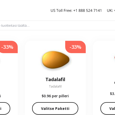
-33%
-33%
Tadalafil
Tadalafil
$3
i
$0.96
per pilleri
i
Valitse Paketti
Val