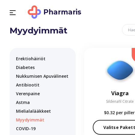
Pharmaris
Myydyimmät
Erektiohäiriöt
Diabetes
Nukkumisen Apuvälineet
Antibiootit
Viagra
Verenpaine
Sildenafil Citrate
Astma
Mielialalääkkeet
$0.32
per piller
Myydyimmät
Valitse Pakett
COVID-19