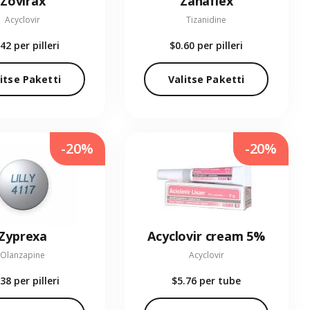
Zovirax
Zanaflex
Acyclovir
Tizanidine
.42
per pilleri
$0.60
per pilleri
itse Paketti
Valitse Paketti
-20%
-20%
Zyprexa
Acyclovir cream 5%
Olanzapine
Acyclovir
.38
per pilleri
$5.76
per tube