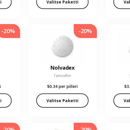
i
Valitse Paketti
Val
-20%
-20%
Nolvadex
Tamoxifen
i
$0.34
per pilleri
$3
i
Valitse Paketti
Val
-20%
-20%