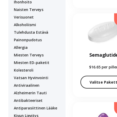
Ihonhoito
Naisten Terveys
Verisuonet
Alkoholiismi
Tulehdusta Estävä
Painonpudotus
Allergia
Semaglutid
Miesten Terveys
Miesten ED-paketit
$16.65
per pille
Kolesteroli
Vatsan Hyvinvointi
Valitse Pakett
Antiviraalinen
Alzheimerin Tauti
Antibakteeriset
Antiparasiittinen Lääke
Kivun Lievitys