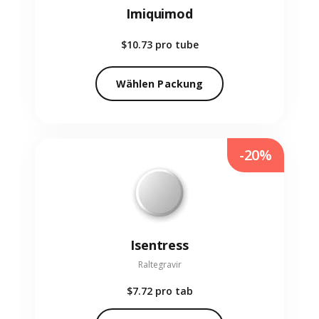
Imiquimod
$10.73
pro tube
Wählen Packung
-20%
Isentress
Raltegravir
$7.72
pro tab