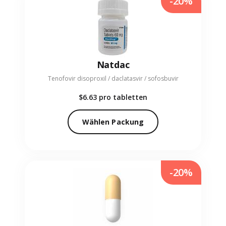
-20%
Natdac
Tenofovir disoproxil / daclatasvir / sofosbuvir
$6.63
pro tabletten
Wählen Packung
-20%