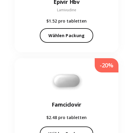
Epivir Hbv
Lamivudine
$1.52
pro tabletten
Wählen Packung
-20%
Famciclovir
$2.48
pro tabletten