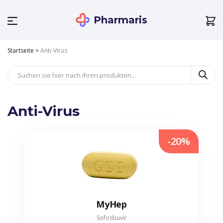
Pharmaris
Startseite
>
Anti-Virus
Anti-Virus
-20%
MyHep
Sofosbuvir