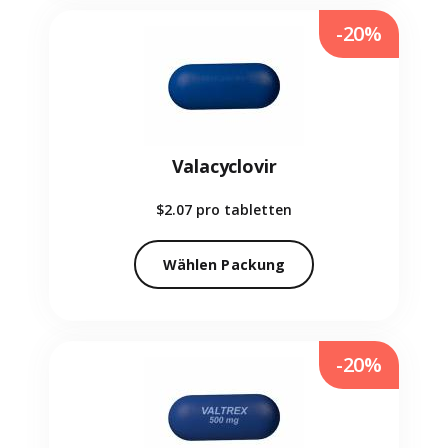
-20%
Valacyclovir
$2.07
pro tabletten
Wählen Packung
-20%