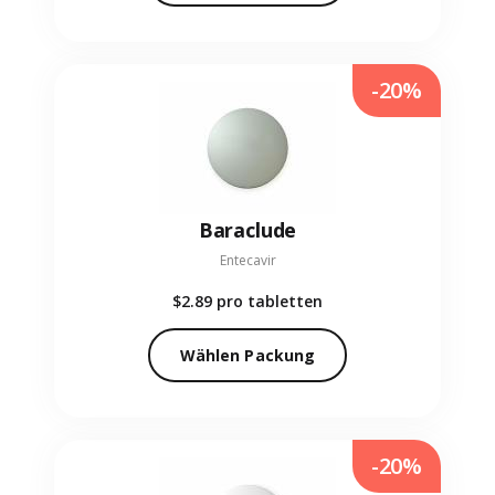
-20%
Baraclude
Entecavir
$2.89
pro tabletten
Wählen Packung
-20%