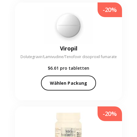
-20%
Viropil
Dolutegravir/Lamivudine/Tenofovir disoproxil fumarate
$6.61
pro tabletten
Wählen Packung
-20%