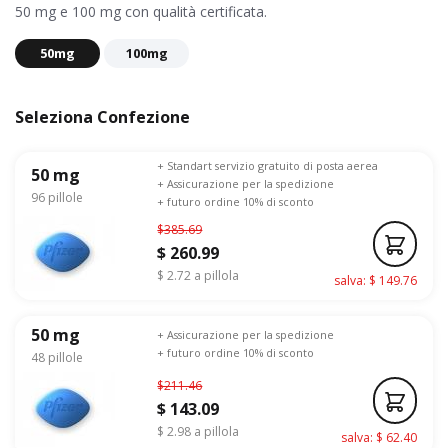
50 mg e 100 mg con qualità certificata.
50mg
100mg
Seleziona Confezione
+ Standart servizio gratuito di posta aerea
50 mg
+ Assicurazione per la spedizione
96 pillole
+ futuro ordine 10% di sconto
$385.69
$ 260.99
$ 2.72 a pillola
salva: $ 149.76
50 mg
+ Assicurazione per la spedizione
+ futuro ordine 10% di sconto
48 pillole
$211.46
$ 143.09
$ 2.98 a pillola
salva: $ 62.40