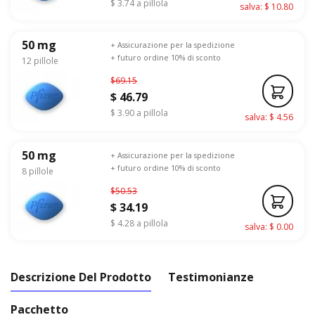
$ 3.74 a pillola
salva: $ 10.80
50 mg
+ Assicurazione per la spedizione
+ futuro ordine 10% di sconto
12 pillole
$69.15
$ 46.79
$ 3.90 a pillola
salva: $ 4.56
50 mg
+ Assicurazione per la spedizione
+ futuro ordine 10% di sconto
8 pillole
$50.53
$ 34.19
$ 4.28 a pillola
salva: $ 0.00
Descrizione Del Prodotto
Testimonianze
Pacchetto