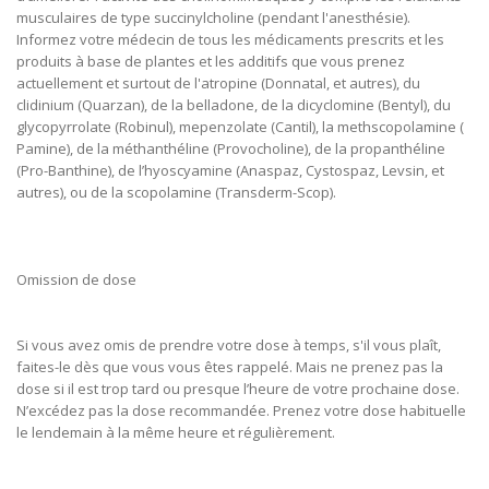
musculaires de type succinylcholine (pendant l'anesthésie).
Informez votre médecin de tous les médicaments prescrits et les
produits à base de plantes et les additifs que vous prenez
actuellement et surtout de l'atropine (Donnatal, et autres), du
clidinium (Quarzan), de la belladone, de la dicyclomine (Bentyl), du
glycopyrrolate (Robinul), mepenzolate (Cantil), la methscopolamine (
Pamine), de la méthanthéline (Provocholine), de la propanthéline
(Pro-Banthine), de l’hyoscyamine (Anaspaz, Cystospaz, Levsin, et
autres), ou de la scopolamine (Transderm-Scop).
Omission de dose
Si vous avez omis de prendre votre dose à temps, s'il vous plaît,
faites-le dès que vous vous êtes rappelé. Mais ne prenez pas la
dose si il est trop tard ou presque l’heure de votre prochaine dose.
N’excédez pas la dose recommandée. Prenez votre dose habituelle
le lendemain à la même heure et régulièrement.